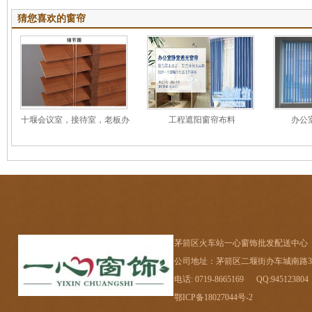
猜您喜欢的窗帘
十堰会议室，接待室，老板办
工程遮阳窗帘布料
办公
公室木百叶窗帘
茅箭区火车站一心窗饰批发配送中心
公司地址：茅箭区二堰街办车城南路32-2
电话: 0719-8665169 QQ:945123804
鄂ICP备18027044号-2